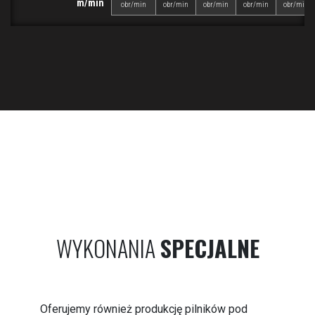
m/min
obr/min
obr/min
obr/min
obr/min
obr/min
WYKONANIA
SPECJALNE
Oferujemy również produkcję pilników pod