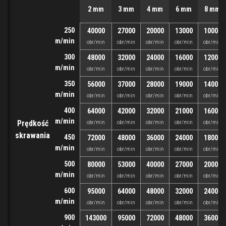
2 mm
3 mm
4 mm
6 mm
8 mm
250
40000
27000
20000
13000
10000
m/min
obr/min
obr/min
obr/min
obr/min
obr/min
300
48000
32000
24000
16000
12000
m/min
obr/min
obr/min
obr/min
obr/min
obr/min
350
56000
37000
28000
19000
14000
m/min
obr/min
obr/min
obr/min
obr/min
obr/min
400
64000
42000
32000
21000
16000
m/min
Prędkość
obr/min
obr/min
obr/min
obr/min
obr/min
skrawania
450
72000
48000
36000
24000
18000
m/min
obr/min
obr/min
obr/min
obr/min
obr/min
500
80000
53000
40000
27000
20000
m/min
obr/min
obr/min
obr/min
obr/min
obr/min
600
95000
64000
48000
32000
24000
m/min
obr/min
obr/min
obr/min
obr/min
obr/min
900
143000
95000
72000
48000
36000