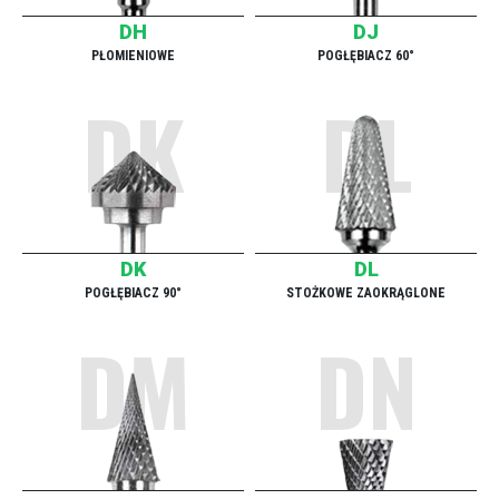
DH
DJ
PŁOMIENIOWE
POGŁĘBIACZ 60°
DK
DL
DK
DL
POGŁĘBIACZ 90°
STOŻKOWE ZAOKRĄGLONE
DM
DN