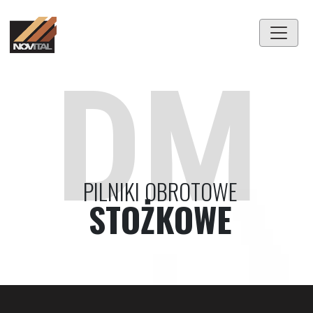
DM
PILNIKI OBROTOWE
STOŻKOWE