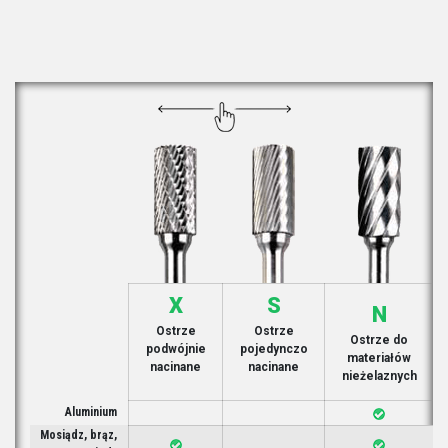
X
S
N
Ostrze
Ostrze
Ostrze do
podwójnie
pojedynczo
materiałów
nacinane
nacinane
nieżelaznych
Aluminium
Mosiądz, brąz,