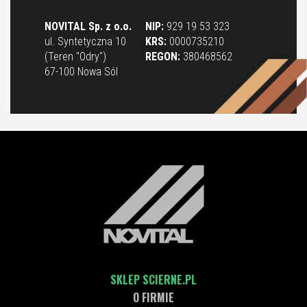
NOVITAL Sp. z o.o.
NIP:
929 19 53 323
ul. Syntetyczna 10
KRS:
0000735210
(Teren "Odry")
REGON:
380468562
67-100 Nowa Sól
SKLEP SCIERNE.PL
O FIRMIE