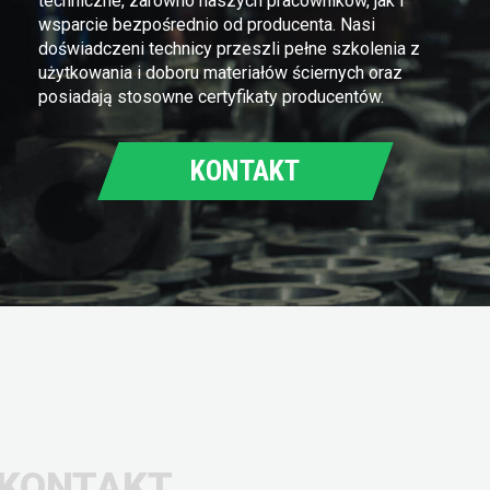
techniczne, zarówno naszych pracowników, jak i
wsparcie bezpośrednio od producenta. Nasi
doświadczeni technicy przeszli pełne szkolenia z
użytkowania i doboru materiałów ściernych oraz
posiadają stosowne certyfikaty producentów.
KONTAKT
KONTAKT