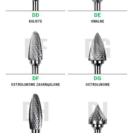
DD
DE
KULISTE
OWALNE
DF
DG
DF
DG
OSTROŁUKOWE ZAOKRĄGLONE
OSTROŁUKOWE
DH
DJ