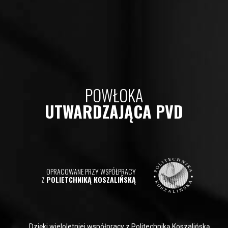
POWŁOKA
UTWARDZAJĄCA PVD
OPRACOWANE PRZY WSPÓŁPRACY
Z
POLIETCHNIKĄ KOSZALIŃSKĄ
Dzięki wieloletniej współpracy z Politechniką Koszalińską