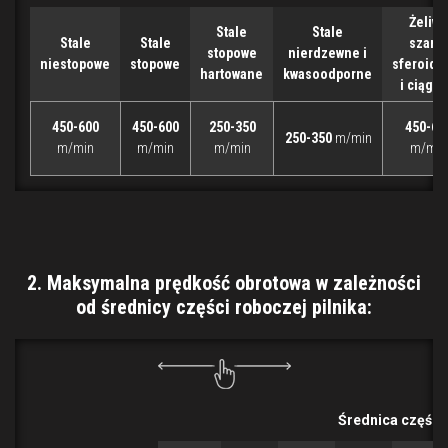
Żeliwo
Stale
Stale
Stale
Stale
szare,
stopowe
nierdzewne i
niestopowe
stopowe
sferoida
hartowane
kwasoodporne
i ciągli
450-600
450-600
250-350
450-60
250-350
m/min
m/min
m/min
m/min
m/min
2. Maksymalna prędkość obrotowa w zależności
od średnicy części roboczej pilnika:
Średnica części 